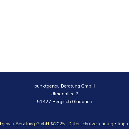
punktgenau Beratung GmbH
Ulmenallee 2
51427 Bergisch Gladbach
t
genau Beratung GmbH ©2025.
Datenschutzerklärung
•
Impr