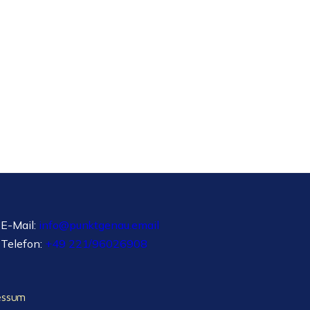
E-Mail:
info@punktgenau.email
Telefon:
+49 221/96026908
essum