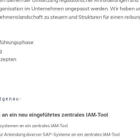
 dienen der Umsetzung regulatorischer Anforderungen und er
anisation im Unternehmen angepasst werden. Wir haben uns 
hmenslandschaft zu steuern und Strukturen für einen reibun
inführungsphase
g
nzepten
tgenau:
an ein neu eingeführtes zentrales IAM-Tool
lsystemen an ein zentrales IAM-Tool
ur Anbindung diverser SAP-Systeme an ein zentrales IAM-Tool