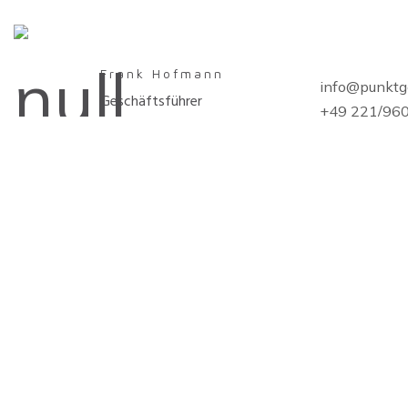
Frank Hofmann
info@punktg
Geschäftsführer
+49 221/96
Ingo Kautz
Geschäftsführer
Wir verwenden Ihre Angaben zur Beantwortung
Weitere Informationen finden Sie unter
Daten