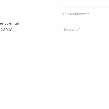
enau.email
026908
Bitte Captcha
bestätigen.
 Ihrer Anfrage.
schutz
.