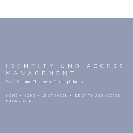
IT-Transformationen
Identity und Access Management
IDENTITY UND ACCESS
MANAGEMENT
Sicherheit und Effizienz in Einklang bringen
Partner
HOME
•
HOME
•
LEISTUNGEN
•
IDENTITY UND ACCESS
MANAGEMENT
Duales Master-Studium (m/w/d)
Consultants (m/w/d)